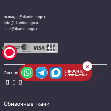
manager@tkanimnogo.ru
info@tkanimnogo.ru
sale@tkanimnogo.ru
СПРОСИТЬ
Соц.сети
у менеджера
Обивочные ткани